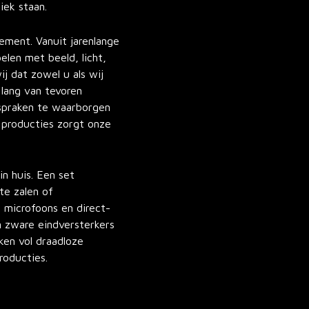
iek staan.
ement. Vanuit jarenlange
elen met beeld, licht,
ij dat zowel u als wij
lang van tevoren
fspraken te waarborgen
e producties zorgt onze
n huis. Een set
te zalen of
 microfoons en direct-
n zware eindversterkers
en vol draadloze
producties.