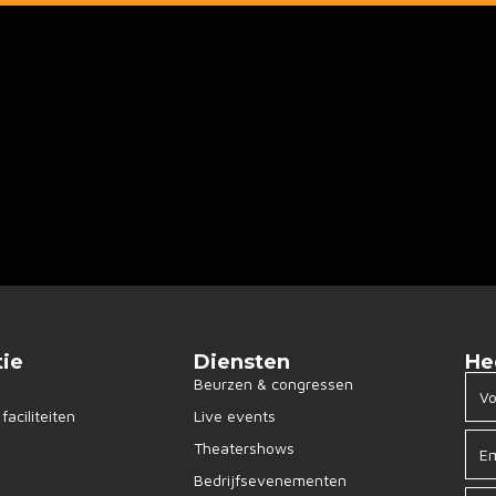
tie
Diensten
He
Beurzen & congressen
faciliteiten
Live events
Theatershows
Bedrijfsevenementen