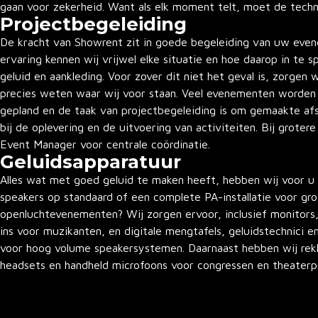
gaan voor zekerheid. Want als elk moment telt, moet de techn
Projectbegeleiding
De kracht van Showrent zit in goede begeleiding van uw even
ervaring kennen wij vrijwel elke situatie en hoe daarop in te sp
geluid en aankleding. Voor zover dit niet het geval is, zorgen w
precies weten waar wij voor staan. Veel evenementen worden 
gepland en de taak van projectbegeleiding is om gemaakte a
bij de oplevering en de uitvoering van activiteiten. Bij groter
Event Manager voor centrale coördinatie.
Geluidsapparatuur
Alles wat met goed geluid te maken heeft, hebben wij voor u i
speakers op standaard of een complete PA-installatie voor gro
openluchtevenementen? Wij zorgen ervoor, inclusief monitors,
ins voor muzikanten, en digitale mengtafels, geluidstechnici e
voor hoog volume speakersystemen. Daarnaast hebben wij rekk
headsets en handheld microfoons voor congressen en theater